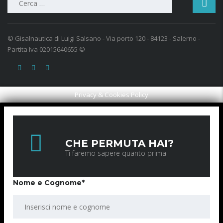
per:
© Gisalnautica di Luigi Salsano - Via porto 120 - 84123 - Salerno -
Partita Iva 02015640655 ©
Privacy & Cookies Policy
CHE PERMUTA HAI?
Ti faremo sapere quanto prima
Nome e Cognome*