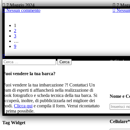
7 Maggio 2024
7 Magg
Nessun commento
Nessun
1
2
3
…
9
Ricerca
© Gisalnau
per:
Vuoi vendere la tua barca?
Vuoi vendere la tua imbarcazione ?! Contattaci
Un
team di esperti ti affiancherà nella realizzazione di
book fotografico e scheda tecnica della tua barca. Si
Nome e C
occuperà, inoltre, di pubblicizzarla nel migliore dei
modi.
Clicca qui
e compila il form. Verrai ricontattato
il prima possibile.
Cellulare*
Tag Widget