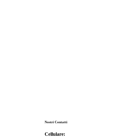
Nostri Contatti
Cellulare:
+39 3925790205