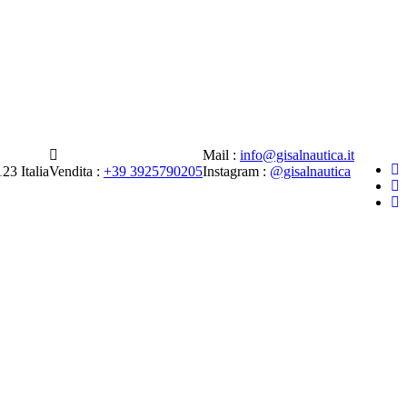
Mail :
info@gisalnautica.it
23 Italia
Vendita :
+39 3925790205
Instagram :
@gisalnautica