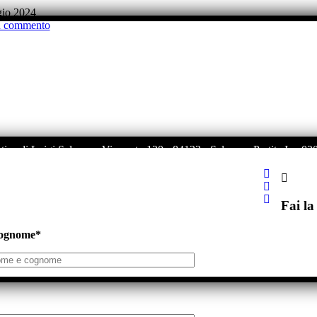
io 2024
 commento
tica di Luigi Salsano - Via porto 120 - 84123 - Salerno - Partita Iva 
Fai la
ognome*