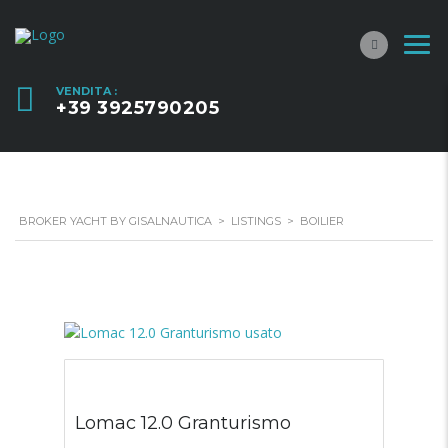
VENDITA :
+39 3925790205
BROKER YACHT BY GISALNAUTICA
>
LISTINGS
>
BOILIER
Lomac 12.0 Granturismo