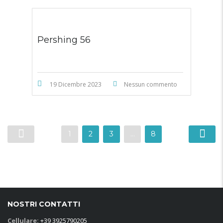
Pershing 56
19 Dicembre 2023
Nessun commento
1
2
3
…
8
NOSTRI CONTATTI
Cellulare:
+39 3925790205