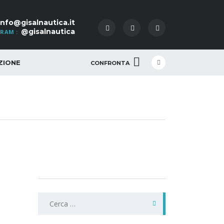
info@gisalnautica.it
@gisalnautica
RAM :
ZIONE
CONFRONTA
Ricerca
per: