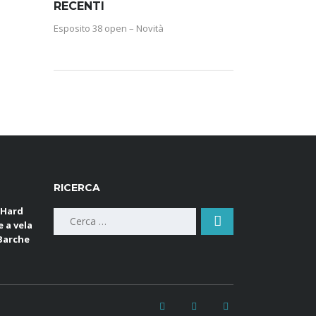
RECENTI
Esposito 38 open – Novità
RICERCA
 Hard
Ricerca
e a vela
per:
 Barche