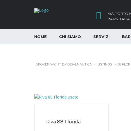
VIA PORTO N
84123 ITALIA
HOME
CHI SIAMO
SERVIZI
BAR
BROKER YACHT BY GISALNAUTICA
>
LISTINGS
>
88 FLOR
Riva 88 Florida