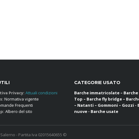
UTILI
CATEGORIE USATO
iva Privacy:
Attuali condizioni
Barche immatricolate – Barche
s:
Normativa vigente
Top – Barche fly bridge – Barch
mande Frequenti
– Natanti – Gommoni – Gozzi -
p:
Albero del sito
nuove - Barche usate
- Salerno - Partita Iva 02015640655 ©