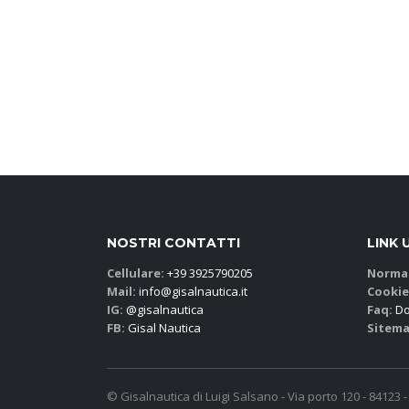
NOSTRI CONTATTI
LINK 
Cellulare:
+39 3925790205
Normat
Mail:
info@gisalnautica.it
Cookie
IG:
@gisalnautica
Faq:
Do
FB:
Gisal Nautica
Sitema
© Gisalnautica di Luigi Salsano - Via porto 120 - 84123 