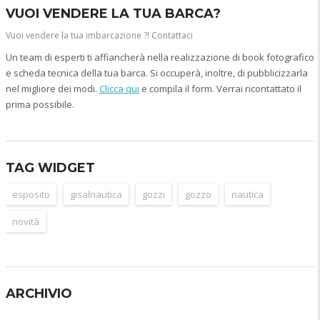
VUOI VENDERE LA TUA BARCA?
Vuoi vendere la tua imbarcazione ?! Contattaci
Un team di esperti ti affiancherà nella realizzazione di book fotografico
e scheda tecnica della tua barca. Si occuperà, inoltre, di pubblicizzarla
nel migliore dei modi.
Clicca qui
e compila il form. Verrai ricontattato il
prima possibile.
TAG WIDGET
esposito
gisalnautica
gozzi
gozzo
nautica
novità
ARCHIVIO
Archivio