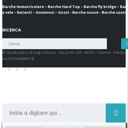
Barche immatricolate – Barche Hard Top – Barche fly bridge – Bar
a vela – Natanti – Gommoni – Gozzi - Barche nuove - Barche usate
RICERCA
Ricerca
per:
© Gisalnautica di Luigi Salsano - Via porto 120 - 84123 - Salerno - Partita
Iva 02015640655 ©
CERCA
Privacy & Cookies Policy