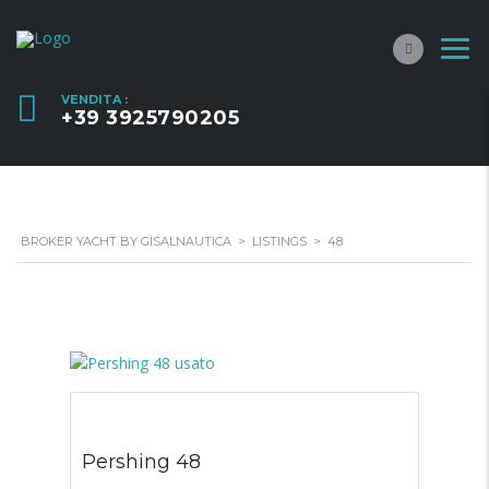
VENDITA :
+39 3925790205
BROKER YACHT BY GISALNAUTICA
>
LISTINGS
>
48
Pershing 48