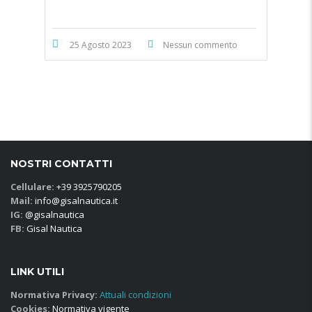
25 Agosto 2023
Nessun commento
NOSTRI CONTATTI
Cellulare:
+39 3925790205
Mail:
info@gisalnautica.it
IG:
@gisalnautica
FB:
Gisal Nautica
LINK UTILI
Normativa Privacy:
Attuali condizioni
Cookies:
Normativa vigente