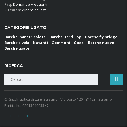
Faq:
Domande Frequenti
Sitemap:
Albero del sito
CATEGORIE USATO
Barche immatricolate – Barche Hard Top – Barche fly bridge –
Barche a vela – Natanti – Gommoni – Gozzi - Barche nuove -
Barche usate
RICERCA
Ricerca
per:
© Gisalnautica di Luigi Salsano - Via porto 120 - 84123 - Salerno -
Partita Iva 02015640655 ©