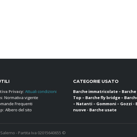
UTILI
CATEGORIE USATO
iva Privacy:
Attuali condizioni
Barche immatricolate – Barche
s:
Normativa vigente
Top – Barche fly bridge – Barch
mande Frequenti
– Natanti – Gommoni – Gozzi -
p:
Albero del sito
nuove - Barche usate
- Salerno - Partita Iva 02015640655 ©