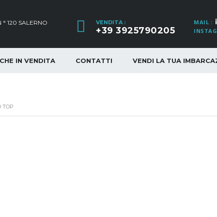
MAIL :
 ° 120 SALERNO
VENDITA :
+39 3925790205
INSTAG
CHE IN VENDITA
CONTATTI
VENDI LA TUA IMBARCA
D TOP