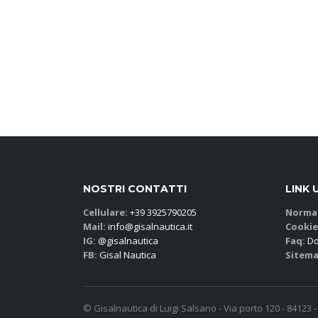
NOSTRI CONTATTI
LINK 
Cellulare:
+39 3925790205
Normat
Mail:
info@gisalnautica.it
Cookie
IG:
@gisalnautica
Faq:
Do
FB:
Gisal Nautica
Sitema
© Gisalnautica di Luigi Salsano - Via porto 120 - 84123 