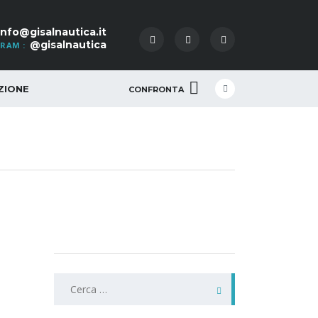
info@gisalnautica.it
@gisalnautica
RAM :
ZIONE
CONFRONTA
Ricerca
per: