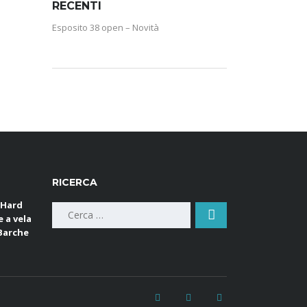
RECENTI
Esposito 38 open – Novità
RICERCA
 Hard
Ricerca
e a vela
per:
 Barche