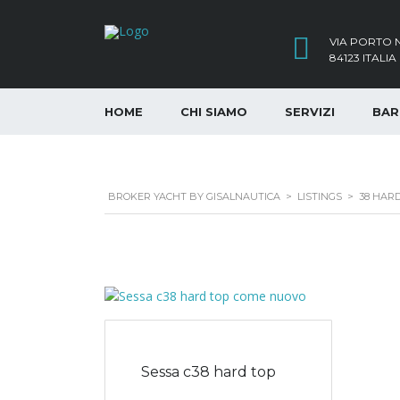
VIA PORTO N
84123 ITALIA
HOME
CHI SIAMO
SERVIZI
BAR
BROKER YACHT BY GISALNAUTICA
>
LISTINGS
>
38 HAR
Sessa c38 hard top