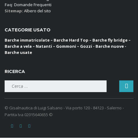
Faq:
Domande Frequenti
Sitemap:
Albero del sito
CATEGORIE USATO
Barche immatricolate – Barche Hard Top – Barche fly bridge –
Barche a vela – Natanti – Gommoni – Gozzi - Barche nuove -
Barche usate
RICERCA
Ricerca
per:
© Gisalnautica di Luigi Salsano - Via porto 120 - 84123 - Salerno -
Partita Iva 02015640655 ©