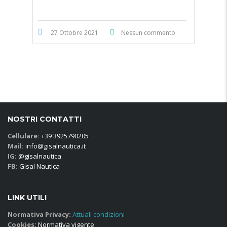
27 Ottobre 2021
Nessun commento
NOSTRI CONTATTI
Cellulare:
+39 3925790205
Mail:
info@gisalnautica.it
IG:
@gisalnautica
FB:
Gisal Nautica
LINK UTILI
Normativa Privacy:
Attuali condizioni
Cookies:
Normativa vigente