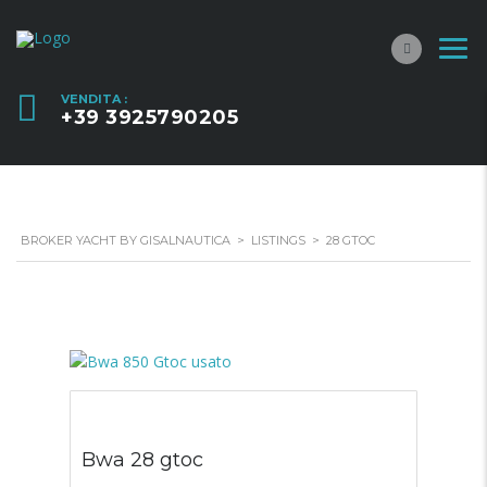
VENDITA :
+39 3925790205
BROKER YACHT BY GISALNAUTICA
>
LISTINGS
>
28 GTOC
Bwa 28 gtoc