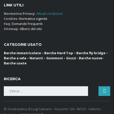
LINK UTILI
Normativa Privacy:
Attuali condizioni
Cookies:
Normativa vigente
Faq:
Domande Frequenti
Sitemap:
Albero del sito
CATEGORIE USATO
Barche immatricolate – Barche Hard Top – Barche fly bridge –
Barche a vela – Natanti – Gommoni – Gozzi - Barche nuove -
Barche usate
RICERCA
Ricerca
per:
© Gisalnautica di Luigi Salsano - Via porto 120 - 84123 - Salerno -