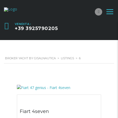
VENDITA :
+39 3925790205
BROKER YACHT BY GISALNAUTICA
>
LISTINGS
>
6
Fiart 4seven