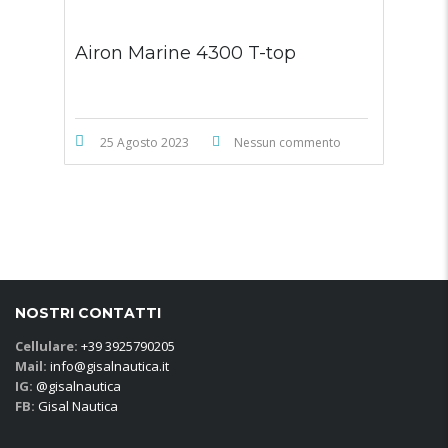
Airon Marine 4300 T-top
25 Agosto 2023
Nessun commento
NOSTRI CONTATTI
Cellulare:
+39 3925790205
Mail:
info@gisalnautica.it
IG:
@gisalnautica
FB:
Gisal Nautica