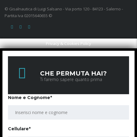
© Gisalnautica di Luigi Salsano - Via porto 120 - 84123 - Salerno -
Partita Iva 02015640655 ©
Privacy & Cookies Policy
CHE PERMUTA HAI?
Ti faremo sapere quanto prima
Nome e Cognome*
Cellulare*