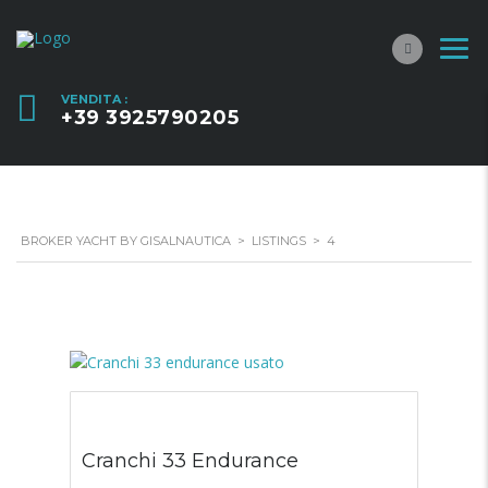
VENDITA :
+39 3925790205
BROKER YACHT BY GISALNAUTICA
>
LISTINGS
>
4
Cranchi 33 Endurance