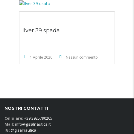
Ilver 39 spada
1 Aprile 2020
Nessun commento
NOSTRI CONTATTI
Cellulare:
+39 3925790205
Mail:
info@gisalnautica.it
IG:
@gisalnautica