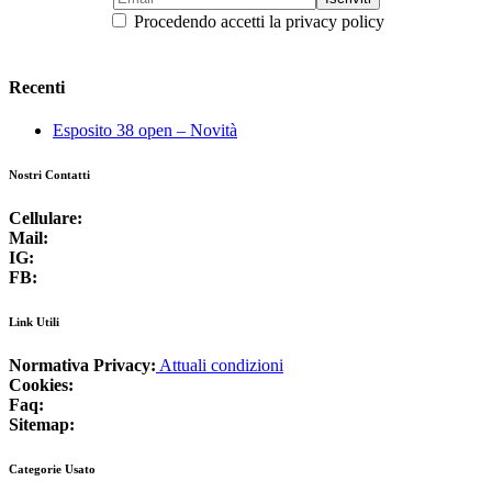
Procedendo accetti la privacy policy
Recenti
Esposito 38 open – Novità
Nostri Contatti
Cellulare:
+39 3925790205
Mail:
info@gisalnautica.it
IG:
@gisalnautica
FB:
Gisal Nautica
Link Utili
Normativa Privacy:
Attuali condizioni
Cookies:
Normativa vigente
Faq:
Domande Frequenti
Sitemap:
Albero del sito
Categorie Usato