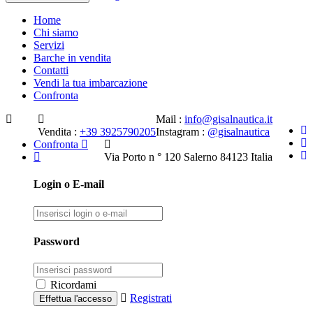
Home
Chi siamo
Servizi
Barche in vendita
Contatti
Vendi la tua imbarcazione
Confronta
Mail :
info@gisalnautica.it
Vendita :
+39 3925790205
Instagram :
@gisalnautica
Confronta
Via Porto n ° 120 Salerno 84123 Italia
Login o E-mail
Password
Ricordami
Registrati