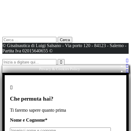
Barche immatricolate – Barche Hard Top – Barche fly bridge –
Barche a vela – Natanti – Gommoni – Gozzi - Barche nuove -
Barche usate
Ricerca
Ricerca
per:
© Gisalnautica di Luigi Salsano - Via porto 120 - 84123 - Salerno -
Partita Iva 02015640655 ©
Cerca
Privacy & Cookies Policy
Che permuta hai?
Ti faremo sapere quanto prima
Nome e Cognome*