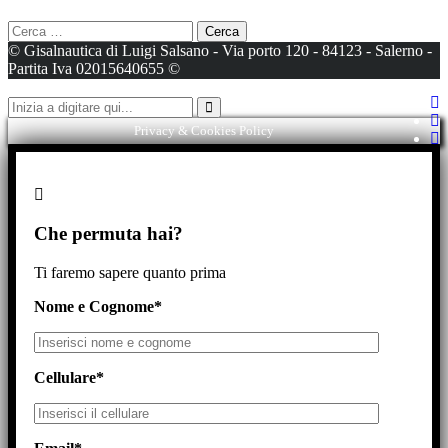
Ricerca
per:
© Gisalnautica di Luigi Salsano - Via porto 120 - 84123 - Salerno -
Partita Iva 02015640655 ©
Cerca
Privacy & Cookies Policy
Che permuta hai?
Ti faremo sapere quanto prima
Nome e Cognome*
Cellulare*