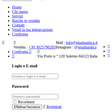
Home
Chi siamo
Servizi
Barche in vendita
Contatti
Vendi la tua imbarcazione
Confronta
Mail :
info@gisalnautica.it
Vendita :
+39 3925790205
Instagram :
@gisalnautica
Confronta
Via Porto n ° 120 Salerno 84123 Italia
Login o E-mail
Password
Ricordami
Registrati