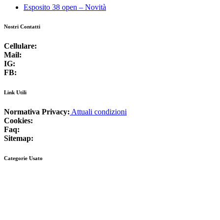
Esposito 38 open – Novità
Nostri Contatti
Cellulare:
+39 3925790205
Mail:
info@gisalnautica.it
IG:
@gisalnautica
FB:
Gisal Nautica
Link Utili
Normativa Privacy:
Attuali condizioni
Cookies:
Normativa vigente
Faq:
Domande Frequenti
Sitemap:
Albero del sito
Categorie Usato
Barche immatricolate – Barche Hard Top – Barche fly bridge –
Barche a vela – Natanti – Gommoni – Gozzi - Barche nuove -
Barche usate
Ricerca