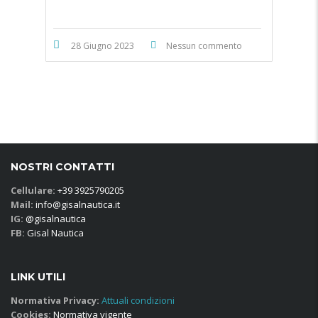
28 Giugno 2023
Nessun commento
NOSTRI CONTATTI
Cellulare:
+39 3925790205
Mail:
info@gisalnautica.it
IG:
@gisalnautica
FB:
Gisal Nautica
LINK UTILI
Normativa Privacy:
Attuali condizioni
Cookies:
Normativa vigente