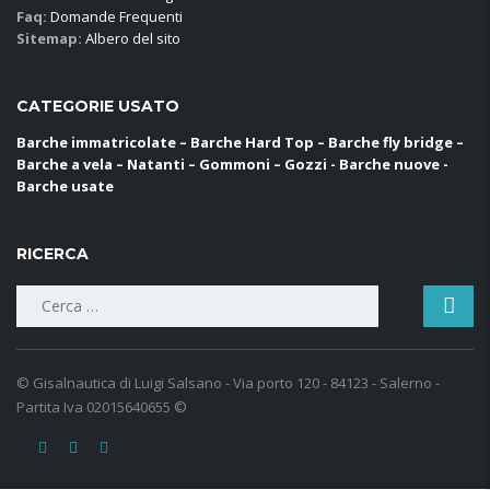
Faq:
Domande Frequenti
Sitemap:
Albero del sito
CATEGORIE USATO
Barche immatricolate – Barche Hard Top – Barche fly bridge –
Barche a vela – Natanti – Gommoni – Gozzi - Barche nuove -
Barche usate
RICERCA
Ricerca
per:
© Gisalnautica di Luigi Salsano - Via porto 120 - 84123 - Salerno -
Partita Iva 02015640655 ©