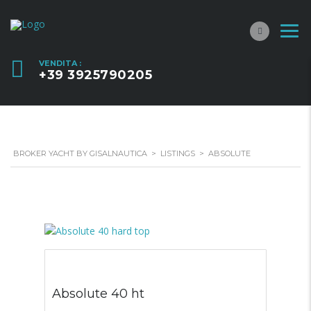
VENDITA :
+39 3925790205
BROKER YACHT BY GISALNAUTICA
>
LISTINGS
>
ABSOLUTE
Absolute 40 ht