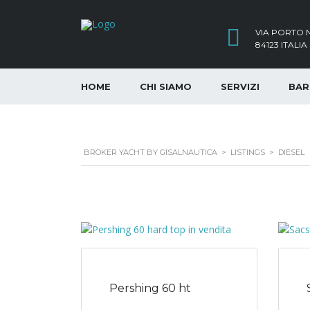
VIA PORTO N
84123 ITALIA
HOME
CHI SIAMO
SERVIZI
BAR
BROKER YACHT BY GISALNAUTICA
>
LISTINGS
>
DIESEL
Pershing 60 ht