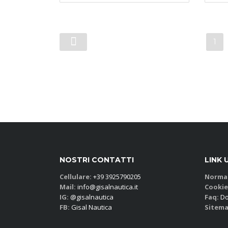
1
NOSTRI CONTATTI
LINK 
Cellulare:
+39 3925790205
Normat
Mail:
info@gisalnautica.it
Cookie
IG:
@gisalnautica
Faq:
Do
FB:
Gisal Nautica
Sitema