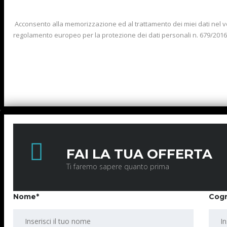
Acconsento alla memorizzazione ed al trattamento dei miei dati nel v
regolamento europeo per la protezione dei dati personali n. 679/201
FAI LA TUA OFFERTA
Ti faremo sapere quanto prima
Nome*
Cog