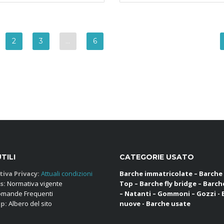
2
3
…
6
UTILI
CATEGORIE USATO
iva Privacy:
Attuali condizioni
Barche immatricolate – Barche
s:
Normativa vigente
Top – Barche fly bridge – Barch
mande Frequenti
– Natanti – Gommoni – Gozzi -
p:
Albero del sito
nuove - Barche usate