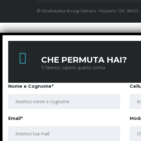
© Gisalnautica di Luigi Salsano - Via porto 120 - 84123 
CHE PERMUTA HAI?
Ti faremo sapere quanto prima
Nome e Cognome*
Cell
Email*
Mode