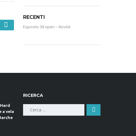
RECENTI
Esposito 38 open – Novità
RICERCA
 Hard
Ricerca
e a vela
per:
 Barche