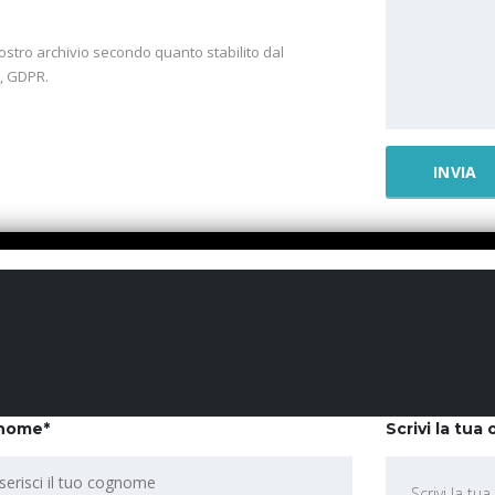
ostro archivio secondo quanto stabilito dal
6, GDPR.
nome*
Scrivi la tua 