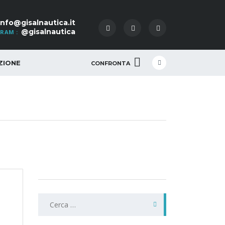
info@gisalnautica.it
@gisalnautica
RAM :
ZIONE
CONFRONTA
Ricerca
per: