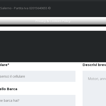
- Salerno - Partita Iva 02015640655 ©
Privacy & Cookies Policy
ulare*
Descrivi bre
llo Barca