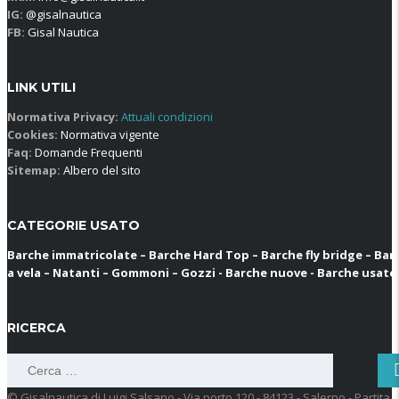
IG:
@gisalnautica
FB:
Gisal Nautica
LINK UTILI
Normativa Privacy:
Attuali condizioni
Cookies:
Normativa vigente
Faq:
Domande Frequenti
Sitemap:
Albero del sito
CATEGORIE USATO
Barche immatricolate – Barche Hard Top – Barche fly bridge – Bar
a vela – Natanti – Gommoni – Gozzi - Barche nuove - Barche usate
RICERCA
Ricerca
per:
© Gisalnautica di Luigi Salsano - Via porto 120 - 84123 - Salerno - Partita