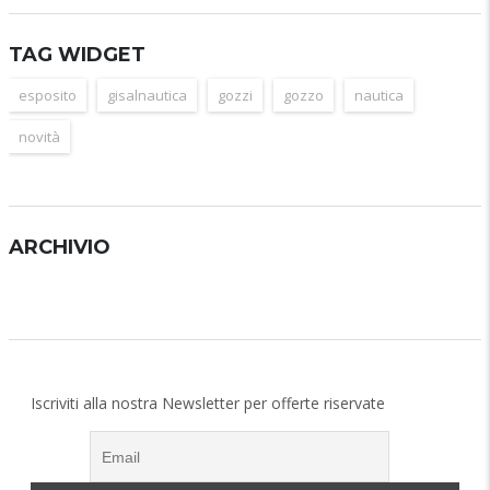
TAG WIDGET
esposito
gisalnautica
gozzi
gozzo
nautica
novità
ARCHIVIO
Archivio
Iscriviti alla nostra Newsletter per offerte riservate