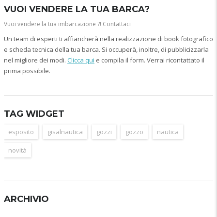
VUOI VENDERE LA TUA BARCA?
Vuoi vendere la tua imbarcazione ?! Contattaci
Un team di esperti ti affiancherà nella realizzazione di book fotografico
e scheda tecnica della tua barca. Si occuperà, inoltre, di pubblicizzarla
nel migliore dei modi.
Clicca qui
e compila il form. Verrai ricontattato il
prima possibile.
TAG WIDGET
esposito
gisalnautica
gozzi
gozzo
nautica
novità
ARCHIVIO
Archivio