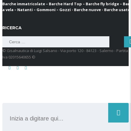
Barche immatricolate – Barche Hard Top – Barche fly bridge – Bar
a vela – Natanti – Gommoni – Gozzi - Barche nuove - Barche usate
RICERCA
Ricerca
per:
© Gisalnautica di Luigi Salsano - Via porto 120 - 84123 - Salerno - Partita
Iva 02015640655 ©
CERCA