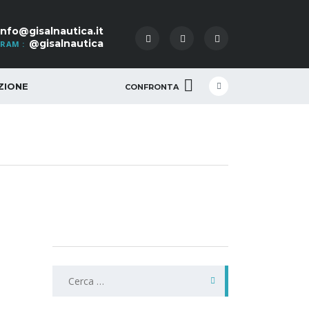
info@gisalnautica.it
@gisalnautica
RAM :
ZIONE
CONFRONTA
Ricerca
per: