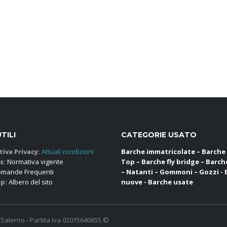
UTILI
CATEGORIE USATO
iva Privacy:
Attuali condizioni
Barche immatricolate – Barche
s:
Normativa vigente
Top – Barche fly bridge – Barch
mande Frequenti
– Natanti – Gommoni – Gozzi -
p:
Albero del sito
nuove - Barche usate
- Salerno - Partita Iva 02015640655 ©