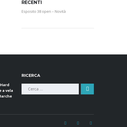
RECENTI
Esposito 38 open – Novità
RICERCA
 Hard
Ricerca
e a vela
per:
 Barche