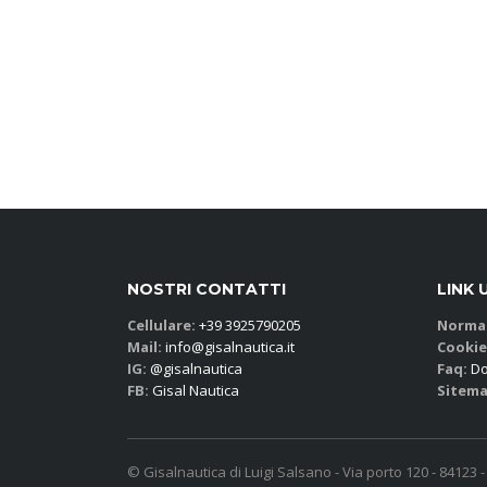
NOSTRI CONTATTI
LINK 
Cellulare:
+39 3925790205
Normat
Mail:
info@gisalnautica.it
Cookie
IG:
@gisalnautica
Faq:
Do
FB:
Gisal Nautica
Sitema
© Gisalnautica di Luigi Salsano - Via porto 120 - 84123 