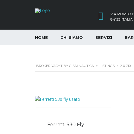
VIA PORTO N
84123 ITALIA
HOME
CHI SIAMO
SERVIZI
BAR
BROKER YACHT BY GISALNAUTICA
>
LISTINGS
>
2 X 710
Ferretti 530 Fly