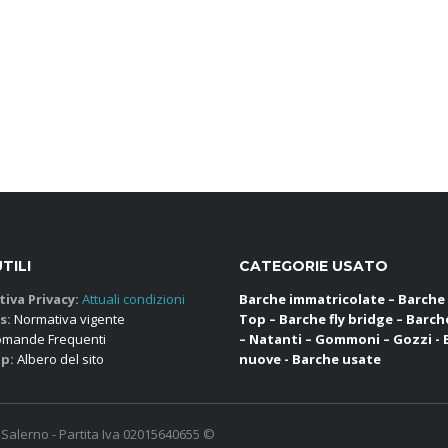
UTILI
CATEGORIE USATO
iva Privacy:
Attuali condizioni
Barche immatricolate – Barche
s:
Normativa vigente
Top – Barche fly bridge – Barch
mande Frequenti
– Natanti – Gommoni – Gozzi -
p:
Albero del sito
nuove - Barche usate
- Salerno - Partita Iva 02015640655 ©