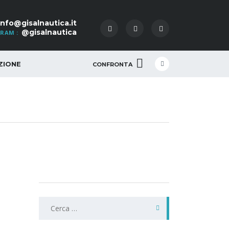
info@gisalnautica.it
@gisalnautica
RAM :
ZIONE
CONFRONTA
Ricerca
per: