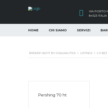
VIA PORTO N
84123 ITALIA
HOME
CHI SIAMO
SERVIZI
BAR
BROKER YACHT BY GISALNAUTICA
>
LISTINGS
>
2 X 1623
Pershing 70 ht