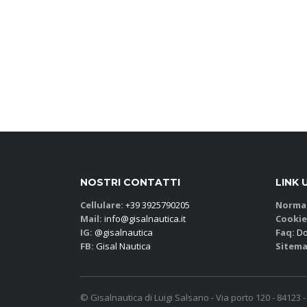
NOSTRI CONTATTI
LINK 
Cellulare:
+39 3925790205
Normat
Mail:
info@gisalnautica.it
Cookie
IG:
@gisalnautica
Faq:
Do
FB:
Gisal Nautica
Sitema
© Gisalnautica di Luigi Salsano - Via porto 120 - 84123 