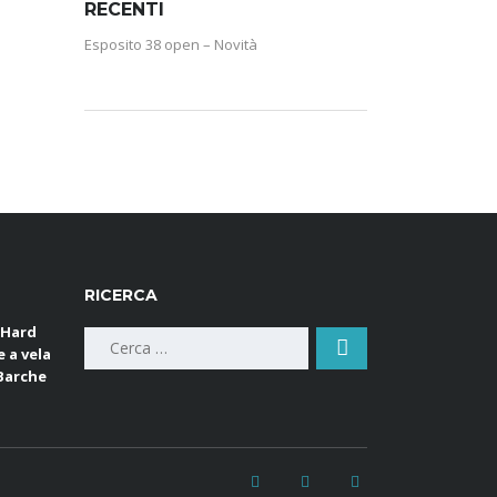
RECENTI
Esposito 38 open – Novità
RICERCA
 Hard
Ricerca
e a vela
per:
 Barche