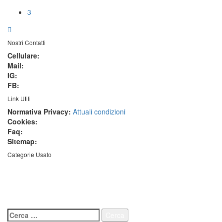
3
Nostri Contatti
Cellulare:
+39 3925790205
Mail:
info@gisalnautica.it
IG:
@gisalnautica
FB:
Gisal Nautica
Link Utili
Normativa Privacy:
Attuali condizioni
Cookies:
Normativa vigente
Faq:
Domande Frequenti
Sitemap:
Albero del sito
Categorie Usato
Barche immatricolate – Barche Hard Top – Barche fly bridge
– Barche a vela – Natanti – Gommoni – Gozzi - Barche nuove
- Barche usate
Ricerca
Ricerca