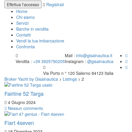
Registrati
Home
Chi siamo
Servizi
Barche in vendita
Contatti
Vendi la tua imbarcazione
Confronta
Mail :
info@gisalnautica.it
Vendita :
+39 3925790205
Instagram :
@gisalnautica
Via Porto n ° 120 Salerno 84123 Italia
Broker Yacht by Gisalnautica
>
Listings
>
2
Fairline 52 Targa
4 Giugno 2024
Nessun commento
Fiart 4seven
18 Dicembre 2023